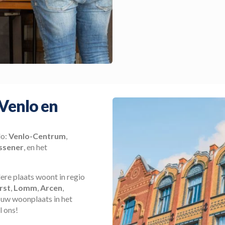
 Venlo en
lo:
Venlo-Centrum
,
ssener
, en het
ere plaats woont in regio
rst
,
Lomm
,
Arcen
,
f uw woonplaats in het
l ons!