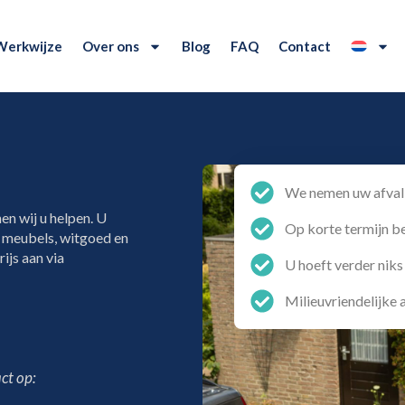
Werkwijze
Over ons
Blog
FAQ
Contact
We nemen uw afval 
en wij u helpen. U
Op korte termijn b
, meubels, witgoed en
ijs aan via
U hoeft verder niks
Milieuvriendelijke
ct op: