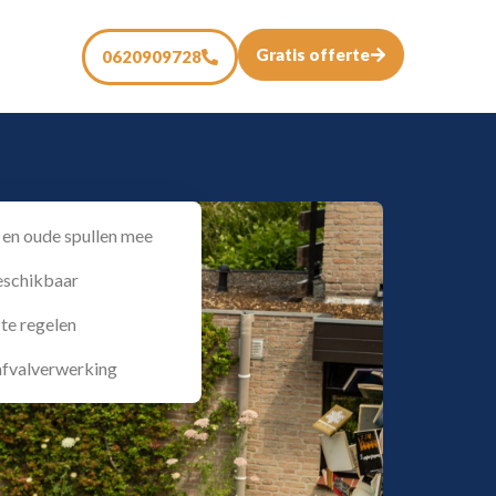
Gratis offerte
0620909728
en oude spullen mee
eschikbaar
 te regelen
 afvalverwerking