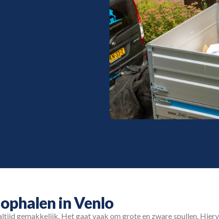
 ophalen in Venlo
altijd gemakkelijk. Het gaat vaak om grote en zware spullen. Hie