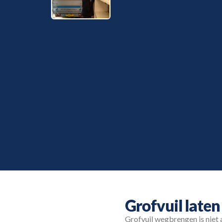
Grofvuil laten
Grofvuil wegbrengen is niet 