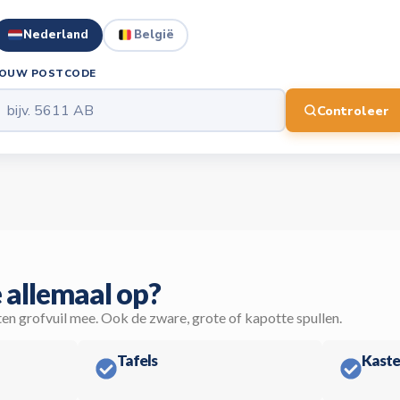
Nederland
België
JOUW POSTCODE
Controleer
 allemaal op?
ten grofvuil mee. Ook de zware, grote of kapotte spullen.
Tafels
Kaste