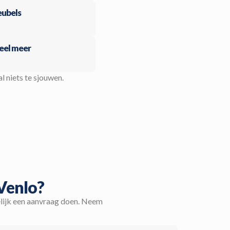
ubels
eel meer
al niets te sjouwen.
 Venlo?
elijk een aanvraag doen. Neem