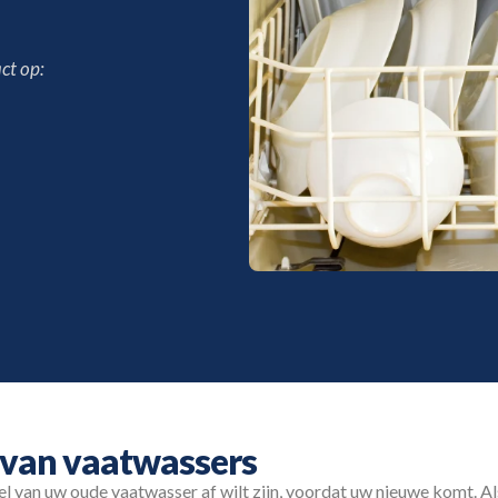
ct op:
 van vaatwassers
nel van uw oude vaatwasser af wilt zijn, voordat uw nieuwe komt. Al