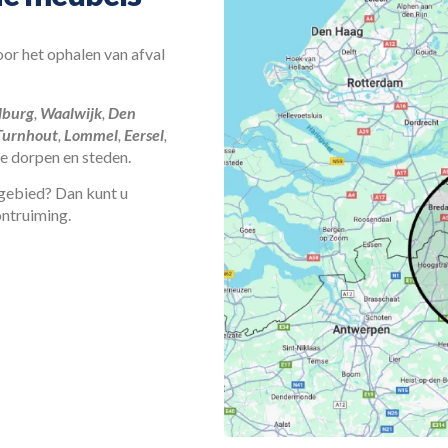
or het ophalen van afval
lburg
,
Waalwijk
,
Den
Turnhout
,
Lommel
,
Eersel
,
de dorpen en steden.
kgebied? Dan kunt u
ntruiming.