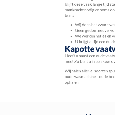
blijft deze vaak lange tijd s
mankracht nodig en soms ook 
bent:
Wij doen het zware werk
Geen gedoe met vervoer
We werken netjes en vo
U krijgt altijd een duid
Kapotte vaatw
Heeft u naast een oude vaatw
mee! Zo bent u in een keer ov
Wij halen allerlei soorten s
oude wasmachines, oude bedde
ophalen.