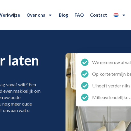
Werkwijze
Over ons
Blog
FAQ
Contact
 laten
We nemen uw afval 
Op korte termijn b
ag vanaf wilt? Een
U hoeft verder niks
ijd even makkelijk om
 en uw oude
Milieuvriendelijke
 u nog meer oude
f ons aan wat u