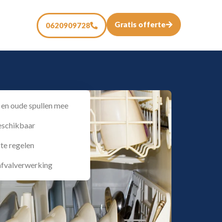
Gratis offerte
0620909728
en oude spullen mee
eschikbaar
 te regelen
 afvalverwerking