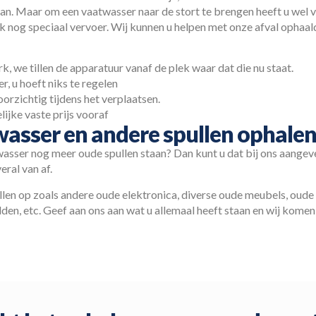
taan. Maar om een vaatwasser naar de stort te brengen heeft u wel 
nog speciaal vervoer. Wij kunnen u helpen met onze afval ophaaldi
, we tillen de apparatuur vanaf de plek waar dat die nu staat.
, u hoeft niks te regelen
orzichtig tijdens het verplaatsen.
elijke vaste prijs vooraf
asser en andere spullen ophale
asser nog meer oude spullen staan? Dan kunt u dat bij ons aangeve
eral van af.
pullen op zoals andere oude elektronica, diverse oude meubels, oude
n, etc. Geef aan ons aan wat u allemaal heeft staan en wij komen 