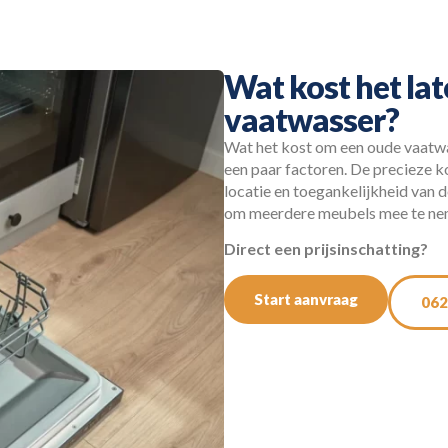
Wat kost het la
vaatwasser?
Wat het kost om een oude vaatwas
een paar factoren. De precieze k
locatie en toegankelijkheid van
om meerdere meubels mee te neme
Direct een prijsinschatting?
Start aanvraag
062