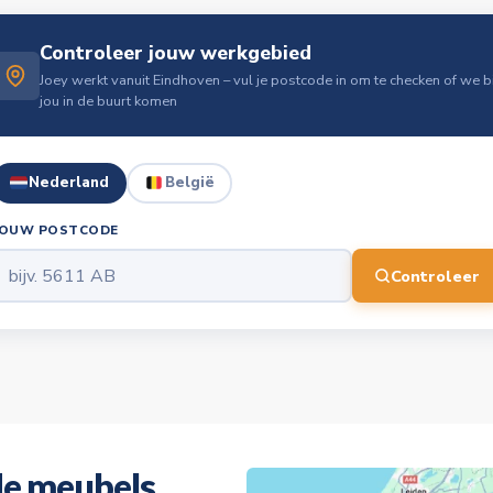
Controleer jouw werkgebied
Joey werkt vanuit Eindhoven – vul je postcode in om te checken of we bi
jou in de buurt komen
Nederland
België
JOUW POSTCODE
Controleer
e meubels