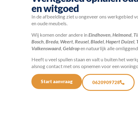
en witgoed
In de afbeelding ziet u ongeveer ons werkgebied vo
en oude meubels.
Wij komen onder andere in
Eindhoven
,
Helmond
,
Ti
Bosch
,
Breda
,
Weert
,
Reusel
,
Bladel
,
Hapert
Duizel
,
Valkenswaard
,
Geldrop
en natuurlijk alle omliggen
Heeft u veel spullen staan en valt u buiten het wer
alsnog contact met ons opnemen voor een woningo
Start aanvraag
0620909728