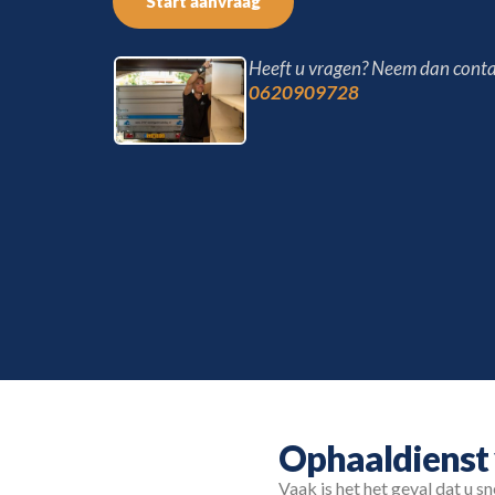
Start aanvraag
Heeft u vragen? Neem dan conta
0620909728
Ophaaldienst
Vaak is het het geval dat u s