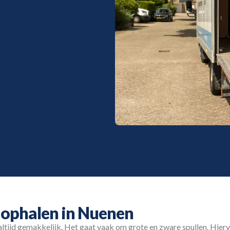
n ophalen in Nuenen
altijd gemakkelijk. Het gaat vaak om grote en zware spullen. Hie