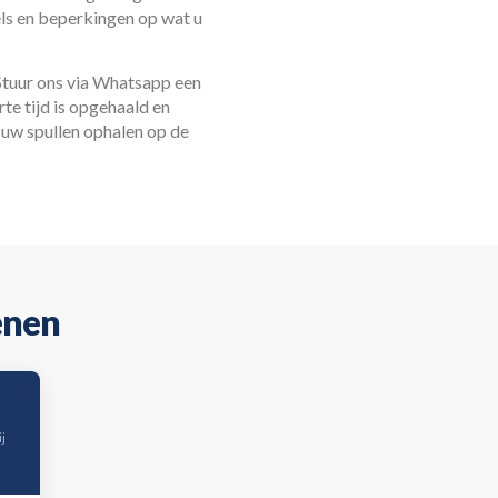
els en beperkingen op wat u
Stuur ons via Whatsapp een
rte tijd is opgehaald en
 uw spullen ophalen op de
enen
j