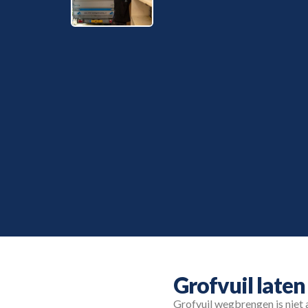
Grofvuil late
Grofvuil wegbrengen is niet 