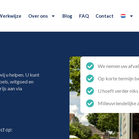
Werkwijze
Over ons
Blog
FAQ
Contact
We nemen uw afval 
ij u helpen. U kunt
Op korte termijn b
bels, witgoed en
ijs aan via
U hoeft verder niks
Milieuvriendelijke
ct op: