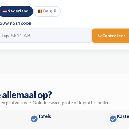
Nederland
België
JOUW POSTCODE
Controleer
 allemaal op?
ten grofvuil mee. Ook de zware, grote of kapotte spullen.
Tafels
Kaste