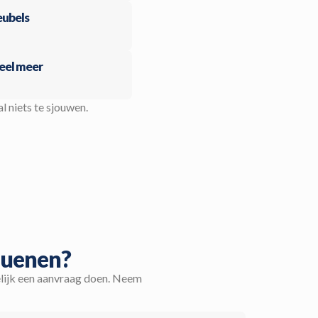
ubels
eel meer
al niets te sjouwen.
Nuenen?
elijk een aanvraag doen. Neem