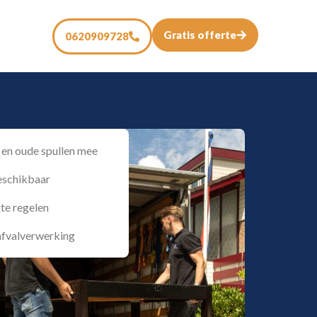
Gratis offerte
0620909728
en oude spullen mee
eschikbaar
 te regelen
 afvalverwerking